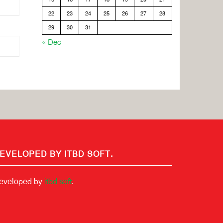
22
23
24
25
26
27
28
29
30
31
« Dec
EVELOPED BY ITBD SOFT.
eveloped by
itbd soft
.