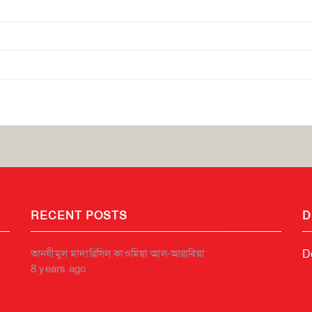
RECENT POSTS
D
তানযীমুল মাদারিসিল কাওমিয়া আল-আরাবিয়া
D
8 years ago